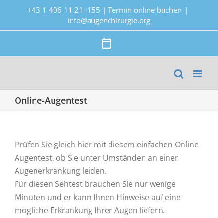
Zum
+43 1 406 11 21–155
|
Termin online buchen
|
Inhalt
info@augenchirurgie.org
springen
Termin
online
buchen
Online-Augentest
Prüfen Sie gleich hier mit diesem einfachen Online-
Augentest, ob Sie unter Umständen an einer
Augenerkrankung leiden.
Für diesen Sehtest brauchen Sie nur wenige
Minuten und er kann Ihnen Hinweise auf eine
mögliche Erkrankung Ihrer Augen liefern.