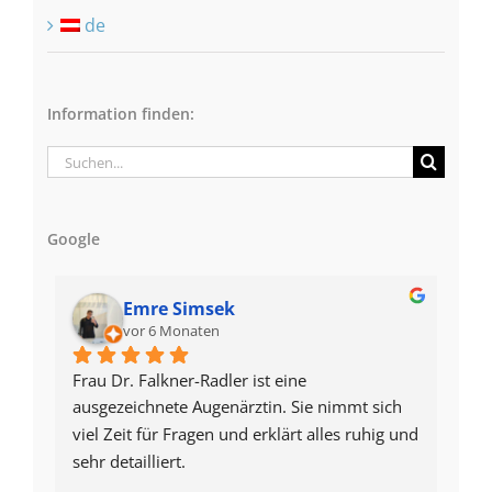
de
Information finden:
Suche
nach:
Google
Emre Simsek
vor 6 Monaten
Frau Dr. Falkner-Radler ist eine 
5 S
ausgezeichnete Augenärztin. Sie nimmt sich 
fü
viel Zeit für Fragen und erklärt alles ruhig und 
Pre
sehr detailliert.
Fre
Sie wurde mir von einem Augenarzt in Texas 
ge