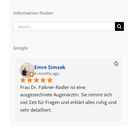
Information finden:
Search
for:
Google
Emre Simsek
6 months ago
Frau Dr. Falkner-Radler ist eine 
5 S
ausgezeichnete Augenärztin. Sie nimmt sich 
fü
viel Zeit für Fragen und erklärt alles ruhig und 
Pre
sehr detailliert.
Fre
Sie wurde mir von einem Augenarzt in Texas 
ge
empfohlen. Als Netzhautspezialistin ist sie 
zudem auf der Website der American Society 