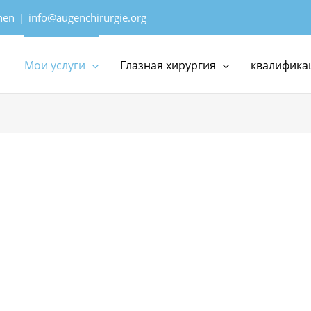
hen
|
info@augenchirurgie.org
Мои услуги
Глазная хирургия
квалифика