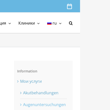
Termin
online
buchen
ция
Клиники
ru
Information
Мои услуги
Akutbehandlungen
Augenuntersuchungen