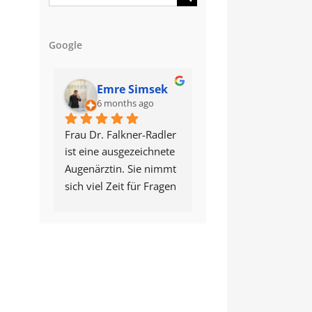
for:
Google
Emre Simsek
Mario Berge
6 months ago
6 months ago
Frau Dr. Falkner-Radler 
5 Sterne echt verdient
ist eine ausgezeichnete 
Danke das ihr euch f
Augenärztin. Sie nimmt 
Menschen einsetzt u
sich viel Zeit für Fragen 
zu vernünftigen 
und erklärt alles ruhig 
Preisen!! Kein abziehe
und sehr detailliert.
Top bleibt bitte so! 
Sie wurde mir von 
Freundlichkeit ist hie
einem Augenarzt in 
auch ganz gross 
Texas empfohlen. Als 
geschrieben!!
Netzhautspezialistin ist 
sie zudem auf der 