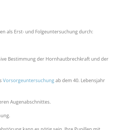
en als Erst- und Folgeuntersuchung durch:
lusive Bestimmung der Hornhautbrechkraft und der
ls
Vorsorgeuntersuchung
ab dem 40. Lebensjahr
eren Augenabschnittes.
hung.
hstörung kann es nötig sein, Ihre Pupillen mit